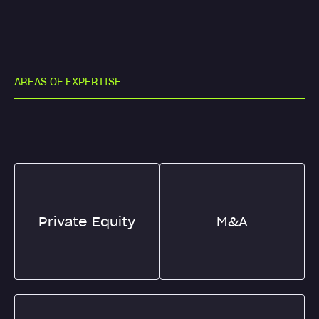
A
R
E
A
S
O
F
E
X
P
E
R
T
I
S
E
Private Equity
M&A