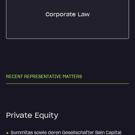
Corporate Law
R
E
C
E
N
T
R
E
P
R
E
S
E
N
T
A
T
I
V
E
M
A
T
T
E
R
S
Private Equity
Summitas sowie deren Gesellschafter Bain Capital