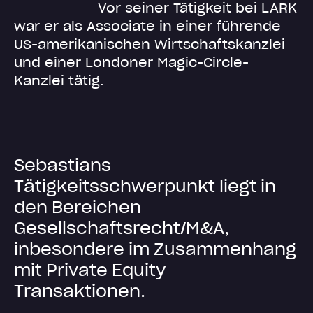
Vor seiner Tätigkeit bei LARK
war er als Associate in einer führende
US-amerikanischen Wirtschaftskanzlei
und einer Londoner Magic-Circle-
Kanzlei tätig.
S
e
b
a
s
t
i
a
n
s
T
ä
t
i
g
k
e
i
t
s
s
c
h
w
e
r
p
u
n
k
t
l
i
e
g
t
i
n
d
e
n
B
e
r
e
i
c
h
e
n
G
e
s
e
l
l
s
c
h
a
f
t
s
r
e
c
h
t
/
M
&
A
,
i
n
b
e
s
o
n
d
e
r
e
i
m
Z
u
s
a
m
m
e
n
h
a
n
g
m
i
t
P
r
i
v
a
t
e
E
q
u
i
t
y
T
r
a
n
s
a
k
t
i
o
n
e
n
.