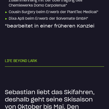
Zusammenhang mit der Übertragung des
Chemiewerks Domo Carpolenua*
Cousin Surgery beim Erwerb der PlantTec Medical*
Dixa ApS beim Erwerb der Solvemate GmbH*
*bearbeitet in einer früheren Kanzlei
L
I
F
E
B
E
Y
O
N
D
L
A
R
K
S
e
b
a
s
t
i
a
n
l
i
e
b
t
d
a
s
S
k
i
f
a
h
r
e
n
,
d
e
s
h
a
l
b
g
e
h
t
s
e
i
n
e
S
k
i
s
a
i
s
o
n
v
o
n
O
k
t
o
b
e
r
b
i
s
M
a
i
.
D
e
n