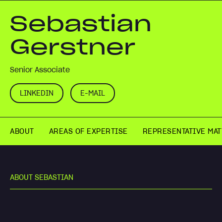
Sebastian
Gerstner
Senior Associate
LINKEDIN
E-MAIL
ABOUT
AREAS OF EXPERTISE
REPRESENTATIVE MA
A
B
O
U
T
S
E
B
A
S
T
I
A
N