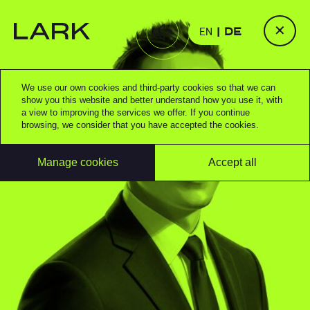
✕
EN
DE
We use our own cookies and third-party cookies so that we can
show you this website and better understand how you use it, with
a view to improving the services we offer. If you continue
browsing, we consider that you have accepted the cookies.
Manage cookies
Accept all