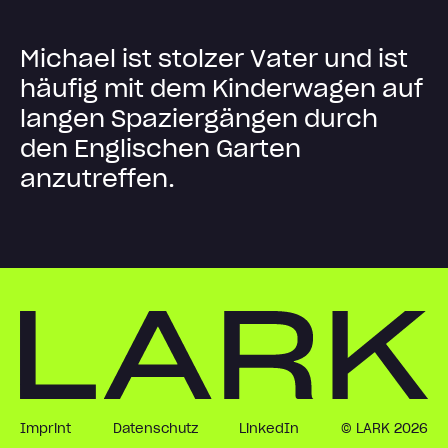
M
i
c
h
a
e
l
i
s
t
s
t
o
l
z
e
r
V
a
t
e
r
u
n
d
i
s
t
h
ä
u
f
i
g
m
i
t
d
e
m
K
i
n
d
e
r
w
a
g
e
n
a
u
f
l
a
n
g
e
n
S
p
a
z
i
e
r
g
ä
n
g
e
n
d
u
r
c
h
d
e
n
E
n
g
l
i
s
c
h
e
n
G
a
r
t
e
n
a
n
z
u
t
r
e
f
f
e
n
.
Imprint
Datenschutz
LinkedIn
© LARK 2026