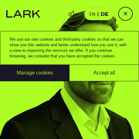
✕
EN
DE
We use our own cookies and third-party cookies so that we can
show you this website and better understand how you use it, with
a view to improving the services we offer. If you continue
browsing, we consider that you have accepted the cookies.
Manage cookies
Accept all