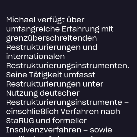
M
i
c
h
a
e
l
v
e
r
f
ü
g
t
ü
b
e
r
u
m
f
a
n
g
r
e
i
c
h
e
E
r
f
a
h
r
u
n
g
m
i
t
g
r
e
n
z
ü
b
e
r
s
c
h
r
e
i
t
e
n
d
e
n
R
e
s
t
r
u
k
t
u
r
i
e
r
u
n
g
e
n
u
n
d
i
n
t
e
r
n
a
t
i
o
n
a
l
e
n
R
e
s
t
r
u
k
t
u
r
i
e
r
u
n
g
s
i
n
s
t
r
u
m
e
n
t
e
n
.
S
e
i
n
e
T
ä
t
i
g
k
e
i
t
u
m
f
a
s
s
t
R
e
s
t
r
u
k
t
u
r
i
e
r
u
n
g
e
n
u
n
t
e
r
N
u
t
z
u
n
g
d
e
u
t
s
c
h
e
r
R
e
s
t
r
u
k
t
u
r
i
e
r
u
n
g
s
i
n
s
t
r
u
m
e
n
t
e
–
e
i
n
s
c
h
l
i
e
ß
l
i
c
h
V
e
r
f
a
h
r
e
n
n
a
c
h
S
t
a
R
U
G
u
n
d
f
o
r
m
e
l
l
e
r
I
n
s
o
l
v
e
n
z
v
e
r
f
a
h
r
e
n
–
s
o
w
i
e