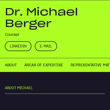
Dr. Michael
Berger
Counsel
LINKEDIN
E-MAIL
ABOUT
AREAS OF EXPERTISE
REPRESENTATIVE MA
A
B
O
U
T
M
I
C
H
A
E
L