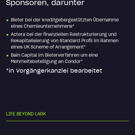
Sponsoren, darunter
Bieter bei der kreditgebergestützten Übernahme
eines Chemieunternehmens*
Actera bei der finanziellen Restrukturierung und
Rekapitalisierung von Standard Profil im Rahmen
eines UK Scheme of Arrangement*
Bain Capital im Bieterverfahren um eine
Mehrheitsbeteiligung an Condor*
*in Vorgängerkanzlei bearbeitet
L
I
F
E
B
E
Y
O
N
D
L
A
R
K