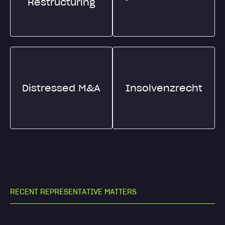
Restructuring
Distressed M&A
Insolvenzrecht
R
E
C
E
N
T
R
E
P
R
E
S
E
N
T
A
T
I
V
E
M
A
T
T
E
R
S