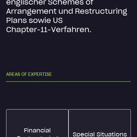
e
n
g
l
i
s
c
h
e
r
S
c
h
e
m
e
s
o
f
A
r
r
a
n
g
e
m
e
n
t
u
n
d
R
e
s
t
r
u
c
t
u
r
i
n
g
P
l
a
n
s
s
o
w
i
e
U
S
C
h
a
p
t
e
r
-
1
1
-
V
e
r
f
a
h
r
e
n
.
A
R
E
A
S
O
F
E
X
P
E
R
T
I
S
E
Financial
Special Situations