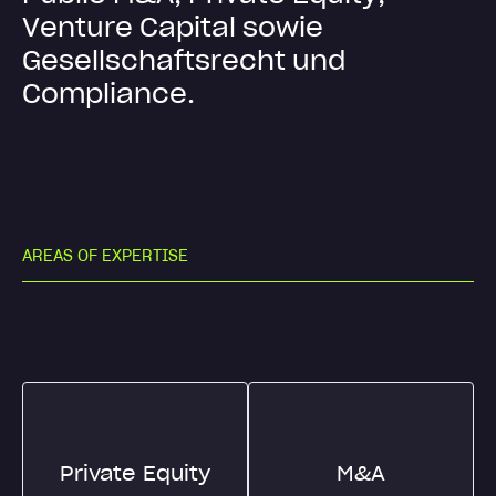
V
e
n
t
u
r
e
C
a
p
i
t
a
l
s
o
w
i
e
G
e
s
e
l
l
s
c
h
a
f
t
s
r
e
c
h
t
u
n
d
C
o
m
p
l
i
a
n
c
e
.
A
R
E
A
S
O
F
E
X
P
E
R
T
I
S
E
Private Equity
M&A