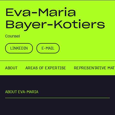
Eva-Maria
Bayer-Kotiers
Counsel
LINKEDIN
E-MAIL
ABOUT
AREAS OF EXPERTISE
REPRESENTATIVE MA
A
B
O
U
T
E
V
A
-
M
A
R
I
A