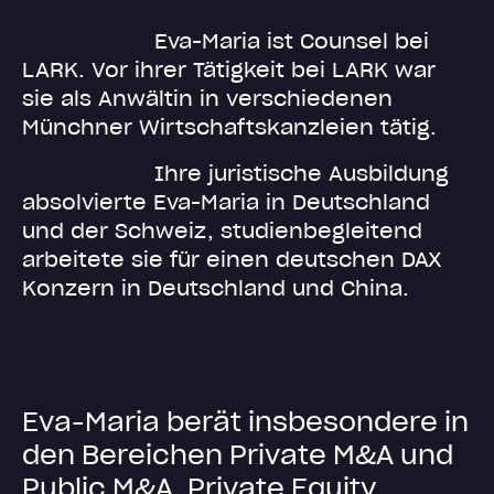
Eva-Maria ist Counsel bei
LARK. Vor ihrer Tätigkeit bei LARK war
sie als Anwältin in verschiedenen
Münchner Wirtschaftskanzleien tätig.
Ihre juristische Ausbildung
absolvierte Eva-Maria in Deutschland
und der Schweiz, studienbegleitend
arbeitete sie für einen deutschen DAX
Konzern in Deutschland und China.
E
v
a
-
M
a
r
i
a
b
e
r
ä
t
i
n
s
b
e
s
o
n
d
e
r
e
i
n
d
e
n
B
e
r
e
i
c
h
e
n
P
r
i
v
a
t
e
M
&
A
u
n
d
P
u
b
l
i
c
M
&
A
,
P
r
i
v
a
t
e
E
q
u
i
t
y
,