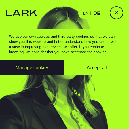
✕
EN
DE
We use our own cookies and third-party cookies so that we can
show you this website and better understand how you use it, with
a view to improving the services we offer. If you continue
browsing, we consider that you have accepted the cookies.
Manage cookies
Accept all