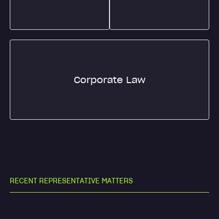
Corporate Law
R
E
C
E
N
T
R
E
P
R
E
S
E
N
T
A
T
I
V
E
M
A
T
T
E
R
S