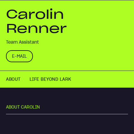
Carolin
Renner
Team Assistant
E-MAIL
ABOUT
LIFE BEYOND LARK
A
B
O
U
T
C
A
R
O
L
I
N