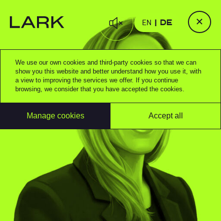
✕
EN
DE
We use our own cookies and third-party cookies so that we can
show you this website and better understand how you use it, with
a view to improving the services we offer. If you continue
browsing, we consider that you have accepted the cookies.
Manage cookies
Accept all