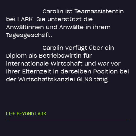
Carolin ist Teamassistentin
bei LARK. Sie unterstützt die
Anwältinnen und Anwälte in ihrem
Tagesgeschäft.
Carolin verfügt über ein
Diplom als Betriebswirtin für
internationale Wirtschaft und war vor
ihrer Elternzeit in derselben Position bei
der Wirtschaftskanzlei GLNS tätig.
L
I
F
E
B
E
Y
O
N
D
L
A
R
K